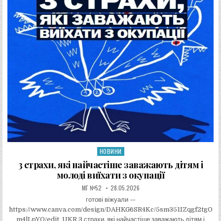
НОВИНИ
Опублікувати в
3 страхи, які найчастіше заважають дітям і
молоді виїхати з окупації
АВТОР:
ДАТА ЗАПИСИ:
МГ №52
28.05.2026
готові віжуали —
https://www.canva.com/design/DAHKG6SR4Kc/5sm351IZqgf2tgO
m4lLpYQ/edit UKR 3 страхи, які найчастіше заважають дітям і