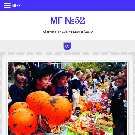
Перейти до вмісту
МЕНЮ
МГ №52
Миколаївська гімназія №52