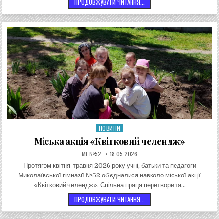
ЯРМОРОК СОЦІАЛЬНИХ ІДЕЙ
ПРОДОВЖУВАТИ ЧИТАННЯ...
НОВИНИ
Опублікувати в
Міська акція «Квітковий челендж»
АВТОР:
ДАТА ЗАПИСИ:
МГ №52
18.05.2026
Протягом квітня-травня 2026 року учні, батьки та педагоги
Миколаївської гімназії №52 об’єдналися навколо міської акції
«Квітковий челендж». Спільна праця перетворила…
МІСЬКА АКЦІЯ «КВІТКОВИЙ 
ПРОДОВЖУВАТИ ЧИТАННЯ...