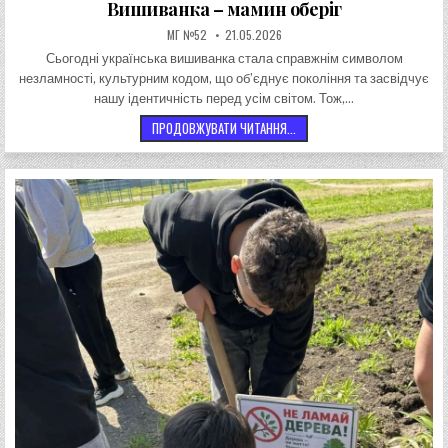
Вишиванка – мамин оберіг
АВТОР:
ДАТА ЗАПИСИ:
МГ №52
21.05.2026
Сьогодні українська вишиванка стала справжнім символом
незламності, культурним кодом, що об’єднує покоління та засвідчує
нашу ідентичність перед усім світом. Тож,…
ВИШИВАНКА – МАМИН ОБЕРІГ
ПРОДОВЖУВАТИ ЧИТАННЯ...