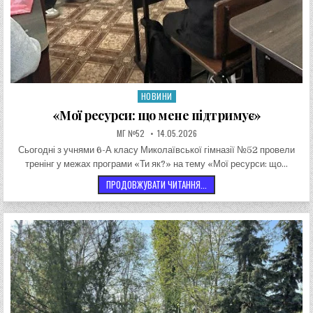
НОВИНИ
Опублікувати в
«Мої ресурси: що мене підтримує»
АВТОР:
ДАТА ЗАПИСИ:
МГ №52
14.05.2026
Сьогодні з учнями 6-А класу Миколаївської гімназії №52 провели
тренінг у межах програми «Ти як?» на тему «Мої ресурси: що…
«МОЇ РЕСУРСИ: ЩО МЕНЕ ПІ
ПРОДОВЖУВАТИ ЧИТАННЯ...