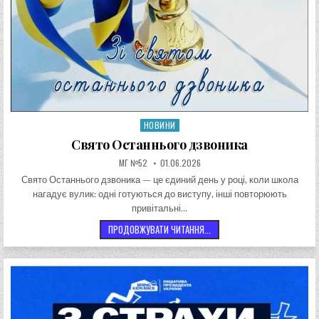
НОВИНИ
Опублікувати в
Свято Останнього дзвоника
АВТОР:
ДАТА ЗАПИСИ:
МГ №52
01.06.2026
Свято Останнього дзвоника — це єдиний день у році, коли школа
нагадує вулик: одні готуються до виступу, інші повторюють
привітальні…
СВЯТО ОСТАННЬОГО ДЗВОНИ
ПРОДОВЖУВАТИ ЧИТАННЯ...