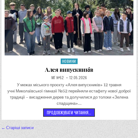
НОВИНИ
Опублікувати в
Алея випускників
АВТОР:
ДАТА ЗАПИСИ:
МГ №52
12.05.2026
У межах міського проєкту «Алея випускників» 12 травня
учні Миколаївської гімназії №52 перейняли естафету нової доброї
традиції – висадження дерев та долучилися до толоки «Зелена
спадщина»….
АЛЕЯ ВИПУСКНИКІВ
ПРОДОВЖУВАТИ ЧИТАННЯ...
Навігація за записами
← Старіші записи