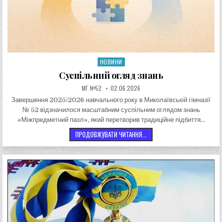
НОВИНИ
Опублікувати в
Суспільний огляд знань
АВТОР:
ДАТА ЗАПИСИ:
МГ №52
02.06.2026
Завершення 2025/2026 навчального року в Миколаївській гімназії
№ 52 відзначилося масштабним суспільним оглядом знань
«Міжпредметний пазл», який перетворив традиційне підбиття…
СУСПІЛЬНИЙ ОГЛЯД ЗНАНЬ
ПРОДОВЖУВАТИ ЧИТАННЯ...