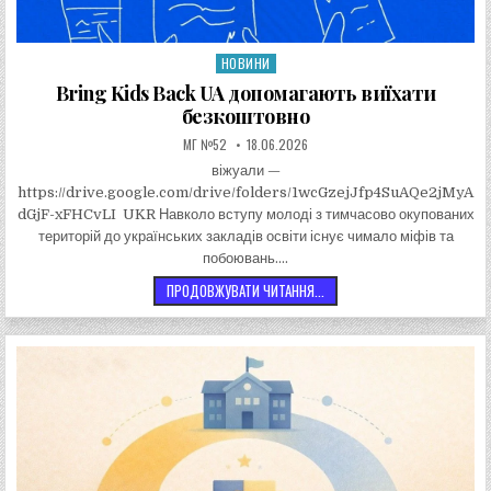
НОВИНИ
Опублікувати в
Bring Kids Back UA допомагають виїхати
безкоштовно
АВТОР:
ДАТА ЗАПИСИ:
МГ №52
18.06.2026
віжуали —
https://drive.google.com/drive/folders/1wcGzejJfp4SuAQe2jMyA
dGjF-xFHCvLI UKR Навколо вступу молоді з тимчасово окупованих
територій до українських закладів освіти існує чимало міфів та
побоювань….
BRING KIDS BACK UA ДОПОМ
ПРОДОВЖУВАТИ ЧИТАННЯ...